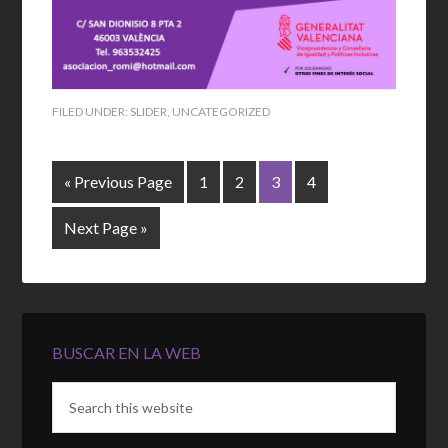
FILED UNDER:
SLIDER
,
UNCATEGORIZED
« Previous Page
1
2
3
4
Next Page »
BUSCAR EN LA WEB